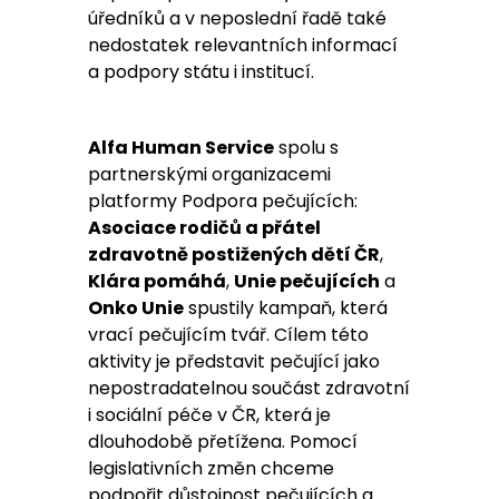
úředníků a v neposlední řadě také
nedostatek relevantních informací
a podpory státu i institucí.
Alfa
Human
Service
spolu s
partnerskými organizacemi
platformy Podpora pečujících:
Asociace rodičů a přátel
zdravotně postižených dětí ČR
,
Klára pomáhá
,
Unie pečujících
a
Onko
Unie
spustily kampaň, která
vrací pečujícím tvář. Cílem této
aktivity je představit pečující jako
nepostradatelnou součást zdravotní
i sociální péče v ČR, která je
dlouhodobě přetížena. Pomocí
legislativních změn chceme
podpořit důstojnost pečujících a