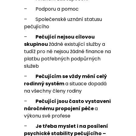
– Podporu a pomoc
– Společenské uznání statusu
pečujícího
–
Pečující nejsou cílovou
skupinou
žádné existující služby a
tudíž pro ně nejsou žádné finance na
platbu potřebných podpůrných
služeb
–
Pečujícím se vždy mění celý
rodinný systém
a situace dopadá
na všechny členy rodiny
–
Pečující jsou často vystaveni
náročnému propojení péče
a
výkonu své profese
–
Je třeba myslet i na posílení
psychické stability pečujícího –